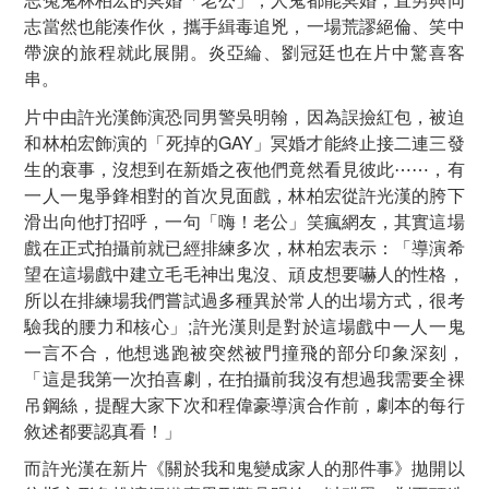
志當然也能湊作伙，攜手緝毒追兇，一場荒謬絕倫、笑中
帶淚的旅程就此展開。炎亞綸、劉冠廷也在片中驚喜客
串。
片中由許光漢飾演恐同男警吳明翰，因為誤撿紅包，被迫
和林柏宏飾演的「死掉的GAY」冥婚才能終止接二連三發
生的衰事，沒想到在新婚之夜他們竟然看見彼此⋯⋯，有
一人一鬼爭鋒相對的首次見面戲，林柏宏從許光漢的胯下
滑出向他打招呼，一句「嗨！老公」笑瘋網友，其實這場
戲在正式拍攝前就已經排練多次，林柏宏表示：「導演希
望在這場戲中建立毛毛神出鬼沒、頑皮想要嚇人的性格，
所以在排練場我們嘗試過多種異於常人的出場方式，很考
驗我的腰力和核心」;許光漢則是對於這場戲中一人一鬼
一言不合，他想逃跑被突然被門撞飛的部分印象深刻，
「這是我第一次拍喜劇，在拍攝前我沒有想過我需要全裸
吊鋼絲，提醒大家下次和程偉豪導演合作前，劇本的每行
敘述都要認真看！」
而許光漢在新片《關於我和鬼變成家人的那件事》拋開以