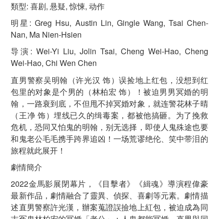
類型: 喜剧, 悬疑, 惊悚, 动作
明星: Greg Hsu, Austin Lin, Gingle Wang, Tsai Chen-
Nan, Ma Nien-Hsien
导演: Wei-Yi Liu, Jolin Tsai, Cheng Wei-Hao, Cheng
Wei-Hao, Chi Wen Chen
直男警察吴明翰（许光汉 饰）误捡地上红包，没想到红
包里的对象是个男的（林柏宏 饰）！被迫男男冥婚的明
翰，一路衰到底，不但甩不掉冥婚对象，就连警花林子晴
（王净 饰）埋线已久的缉毒案，都被他搞砸。为了挽救
危机，恐同又怕鬼的明翰，别无选择，即使人鬼殊途也要
和鬼老公毛毛携手跨界追凶！一场荒谬绝伦、笑中带泪的
旅程就此展开！
劇情簡介
2022金馬影展閉幕片，《目擊者》《緝魂》導演程偉豪
最新作品，劇情融合了靈異、偵探、喜劇等元素。劇情描
述直男警察許光漢，辦案蒐證誤撿地上紅包，被迫成為同
志冤鬼林柏宏的冥婚「老公」；人鬼都能冥婚，直男與同