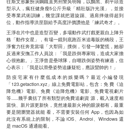
往斯文形象扮演鋼鐵直男刑警吳明翰，以黝黑、剃平頭造
型示人，瘋狂健身瘦5公斤升級「精壯版許光漢」，並接
受專業武術訓練，幾堂課就把迴旋踢、過肩摔做得超到
位，動作指導洪昰顥給予高度評價讚他是「練武奇才」。
王淨在片中也是造型百變，多場動作武打戲更親自上陣升
格「動作女星」，有場一鏡到底跑百米追毒販的橋段，王
淨奮力狂奔竟當場「大犁田」撲倒，引發一陣驚慌，她卻
反過來安撫工作人員說：「我是跌倒專家啦，造成大家擔
心很抱歉。」王淨曾是壘球隊，自嘲跌倒姿勢有練過，信
心表示：「我是以滑壘姿勢追嫌疑犯，應該蠻帥的！」
防疫宅家有什麼低成本的娛樂嗎？最近小編發現
「123.getaction.xyz」線上免費電影站，包含：免 費《迫
降危機》電影、免費《迫降危機》電影、免費電視劇片
等......幾乎囊括了所有類型的免費追劇資 源，載入速度相
當快、新片源更新快，竟然連最新火神的眼淚都有，最重
要是開瀏覽器就能 看，不需要安裝任何 App，也因為如
此沒有系統上的限制，不論 iOS、Androi、Windows 還
是 macOS 通通能看。